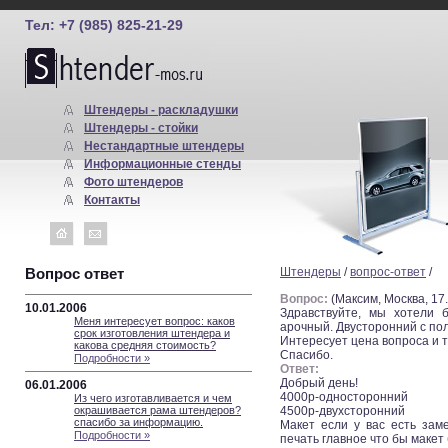
Тел: +7 (985) 825-21-29
Штендеры - раскладушки
Штендеры - стойки
Нестандартные штендеры
Информационные стенды
Фото штендеров
Контакты
Вопрос ответ
Штендеры
/
вопрос-ответ
/
Вопрос:
(Максим, Москва, 17.
10.01.2006
Здравствуйте, мы хотели 
Меня интересует вопрос: каков
арочный. Двусторонний с по
срок изготовления штендера и
Интересует цена вопроса и т
какова средняя стоимость?
Спасибо.
Подробности »
Ответ:
Добрый день!
06.01.2006
4000р-односторонний
Из чего изготавливается и чем
4500р-двухсторонний
окрашивается рама штендеров?
спасибо за информацию.
Макет если у вас есть зам
Подробности »
печать главное что бы макет