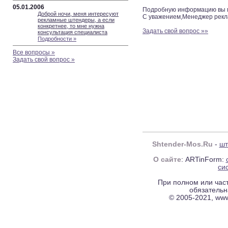
05.01.2006
Подробную информацию вы мо
Доброй ночи, меня интересуют
С уважением,Менеджер рекл
рекламные штендеры, а если
конкретнее, то мне нужна
Задать свой вопрос »»
консультация специалиста
Подробности »
Все вопросы »
Задать свой вопрос »
Shtender-Mos.Ru
-
шт
О сайте
: ARTinForm:
си
При полном или час
обязательн
© 2005-2021, ww