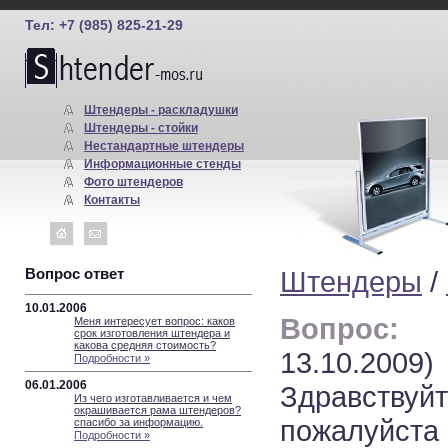
Тел: +7 (985) 825-21-29
Штендеры - раскладушки
Штендеры - стойки
Нестандартные штендеры
Информационные стенды
Фото штендеров
Контакты
Вопрос ответ
Штендеры
/
10.01.2006
Вопрос:
(А
Меня интересует вопрос: каков
срок изготовления штендера и
какова средняя стоимость?
13.10.2009)
Подробности »
06.01.2006
Здравств
Из чего изготавливается и чем
окрашивается рама штендеров?
пожалуйс
спасибо за информацию.
Подробности »