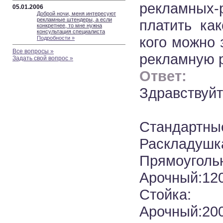
рекламных-
05.01.2006
Доброй ночи, меня интересуют
рекламные штендеры, а если
платить ка
конкретнее, то мне нужна
консультация специалиста
кого можно 
Подробности »
Все вопросы »
рекламную 
Задать свой вопрос »
Ответ:
Здравствуйт
Стандартны
Раскладушк
Прямоуголь
Арочный:12
Стойка:
Арочный:20